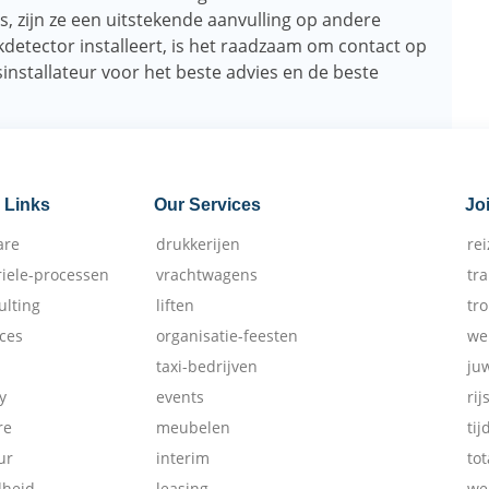
, zijn ze een uitstekende aanvulling op andere
kdetector installeert, is het raadzaam om contact op
installateur voor het beste advies en de beste
 Links
Our Services
Jo
are
drukkerijen
re
riele-processen
vrachtwagens
tr
ulting
liften
tr
ices
organisatie-feesten
we
taxi-bedrijven
ju
y
events
rij
re
meubelen
tij
ur
interim
tot
dheid
leasing
we