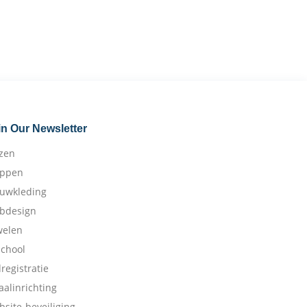
in Our Newsletter
izen
appen
ouwkleding
bdesign
welen
school
dregistratie
aalinrichting
bsite-beveiliging