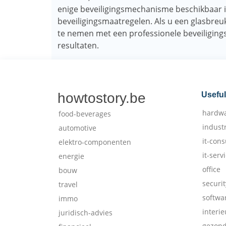
enige beveiligingsmechanisme beschikbaar is
beveiligingsmaatregelen. Als u een glasbreu
te nemen met een professionele beveiligings
resultaten.
howtostory.be
Useful
hardw
food-beverages
indust
automotive
it-cons
elektro-componenten
it-serv
energie
office
bouw
securit
travel
softwa
immo
interie
juridisch-advies
gezon