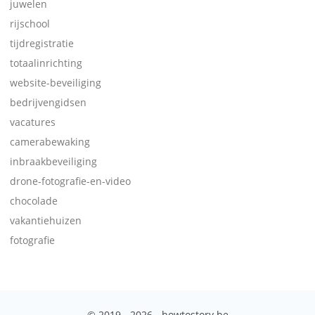
juwelen
rijschool
tijdregistratie
totaalinrichting
website-beveiliging
bedrijvengidsen
vacatures
camerabewaking
inbraakbeveiliging
drone-fotografie-en-video
chocolade
vakantiehuizen
fotografie
© 2019 - 2026 - howtostory.be