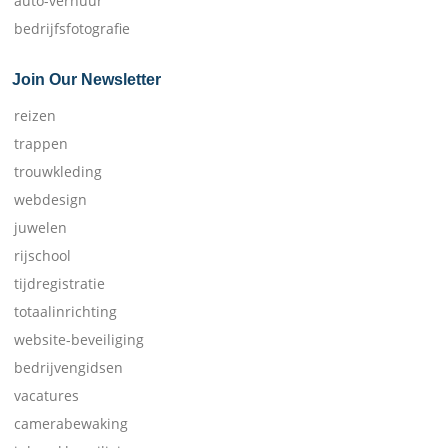
auto-verhuur
bedrijfsfotografie
Join Our Newsletter
reizen
trappen
trouwkleding
webdesign
juwelen
rijschool
tijdregistratie
totaalinrichting
website-beveiliging
bedrijvengidsen
vacatures
camerabewaking