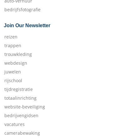
auto-verhuur
bedrijfsfotografie
Join Our Newsletter
reizen
trappen
trouwkleding
webdesign
juwelen
rijschool
tijdregistratie
totaalinrichting
website-beveiliging
bedrijvengidsen
vacatures
camerabewaking