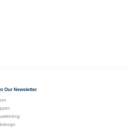
in Our Newsletter
izen
appen
ouwkleding
bdesign