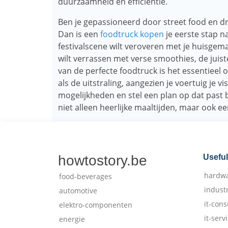
duurzaamheid en efficiëntie.
Ben je gepassioneerd door street food en d
Dan is een
foodtruck kopen
je eerste stap n
festivalscene wilt veroveren met je huisge
wilt verrassen met verse smoothies, de juiste
van de perfecte foodtruck is het essentieel 
als de uitstraling, aangezien je voertuig je v
mogelijkheden en stel een plan op dat past 
niet alleen heerlijke maaltijden, maar ook ee
howtostory.be
Useful
hardw
food-beverages
indust
automotive
it-cons
elektro-componenten
it-serv
energie