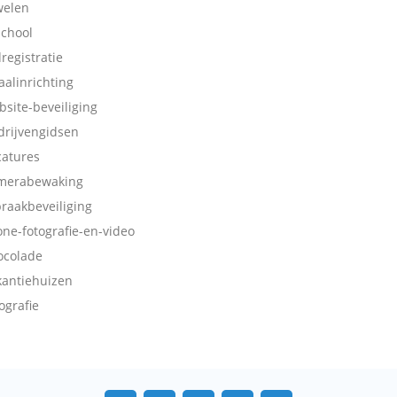
welen
school
dregistratie
aalinrichting
bsite-beveiliging
drijvengidsen
catures
merabewaking
braakbeveiliging
one-fotografie-en-video
ocolade
kantiehuizen
ografie