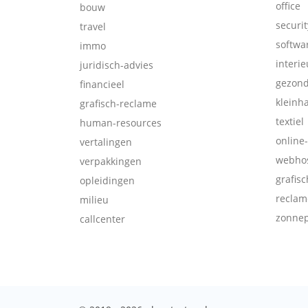
office
bouw
securit
travel
softwa
immo
interie
juridisch-advies
gezon
financieel
kleinh
grafisch-reclame
textiel
human-resources
online
vertalingen
webhos
verpakkingen
grafis
opleidingen
reclam
milieu
zonne
callcenter