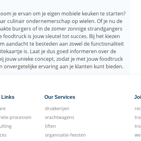
room je ervan om je eigen mobiele keuken te starten?
aar culinair ondernemerschap op wielen. Of je nu de
maakte burgers of in de zomer zonnige strandgangers
 foodtruck is jouw sleutel tot succes. Bij het kiezen
om aandacht te besteden aan zowel de functionaliteit
isitekaartje is. Laat je dus goed informeren over de
bij jouw unieke concept, zodat je met jouw foodtruck
n onvergetelijke ervaring aan je klanten kunt bieden.
 Links
Our Services
Jo
are
drukkerijen
re
riele-processen
vrachtwagens
tr
ulting
liften
tr
ices
organisatie-feesten
we