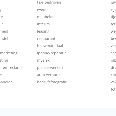
taxi-bedrijven
ju
y
events
rij
re
meubelen
tij
ur
interim
tot
dheid
leasing
we
andel
restaurant
be
bouwmateriaal
va
-marketing
iphone-reparatie
ca
ting
muziek
in
ch-en-reclame
pleisterwerken
dr
e
auto-verhuur
ch
panelen
bedrijfsfotografie
va
fot