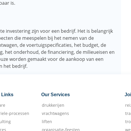
aar is.
investering zijn voor een bedrijf. Het is belangrijk
specten die meespelen bij het nemen van de
htwagen, de voertuigspecificaties, het budget, de
, het onderhoud, de financiering, de milieueisen en
euze worden gemaakt voor de aankoop van een
 het bedrijf.
 Links
Our Services
Jo
are
drukkerijen
re
riele-processen
vrachtwagens
tr
ulting
liften
tr
ices
organisatie-feesten
we