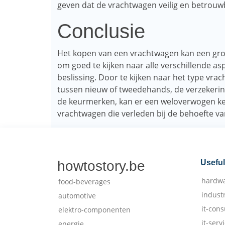
geven dat de vrachtwagen veilig en betrouwb
Conclusie
Het kopen van een vrachtwagen kan een grote 
om goed te kijken naar alle verschillende a
beslissing. Door te kijken naar het type vrac
tussen nieuw of tweedehands, de verzekering
de keurmerken, kan er een weloverwogen k
vrachtwagen die verleden bij de behoefte van
howtostory.be
Useful
hardw
food-beverages
indust
automotive
it-cons
elektro-componenten
it-serv
energie