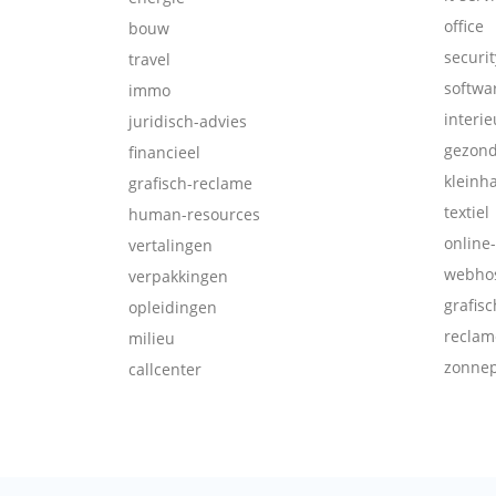
office
bouw
securit
travel
softwa
immo
interie
juridisch-advies
gezon
financieel
kleinh
grafisch-reclame
textiel
human-resources
online
vertalingen
webhos
verpakkingen
grafis
opleidingen
reclam
milieu
zonne
callcenter