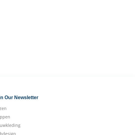
in Our Newsletter
izen
appen
ouwkleding
bdesign