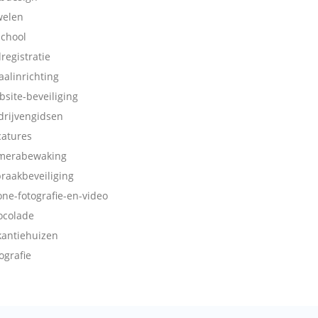
welen
school
dregistratie
aalinrichting
bsite-beveiliging
drijvengidsen
catures
merabewaking
braakbeveiliging
one-fotografie-en-video
ocolade
kantiehuizen
ografie