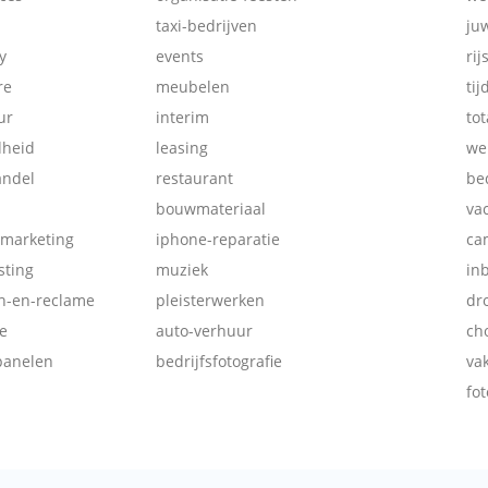
taxi-bedrijven
ju
y
events
rij
re
meubelen
tij
ur
interim
tot
dheid
leasing
we
andel
restaurant
be
bouwmateriaal
va
-marketing
iphone-reparatie
ca
ting
muziek
in
ch-en-reclame
pleisterwerken
dr
e
auto-verhuur
ch
panelen
bedrijfsfotografie
va
fot