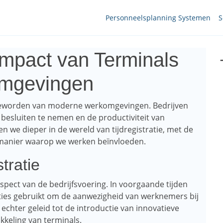
Personneelsplanning Systemen
S
 impact van Terminals
omgevingen
l geworden van moderne werkomgevingen. Bedrijven
 besluiten te nemen en de productiviteit van
en we dieper in de wereld van tijdregistratie, met de
e manier waarop we werken beïnvloeden.
tratie
k aspect van de bedrijfsvoering. In voorgaande tijden
ties gebruikt om de aanwezigheid van werknemers bij
 echter geleid tot de introductie van innovatieve
kkeling van terminals.