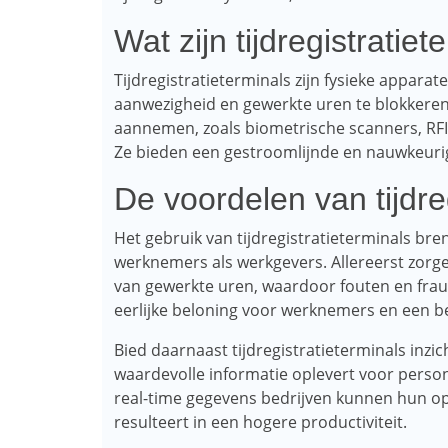
Wat zijn tijdregistratiet
Tijdregistratieterminals zijn fysieke appara
aanwezigheid en gewerkte uren te blokkere
aannemen, zoals biometrische scanners, RFID
Ze bieden een gestroomlijnde en nauwkeurig
De voordelen van tijdre
Het gebruik van tijdregistratieterminals br
werknemers als werkgevers. Allereerst zorg
van gewerkte uren, waardoor fouten en fraud
eerlijke beloning voor werknemers en een b
Bied daarnaast tijdregistratieterminals inz
waardevolle informatie oplevert voor person
real-time gegevens bedrijven kunnen hun oper
resulteert in een hogere productiviteit.