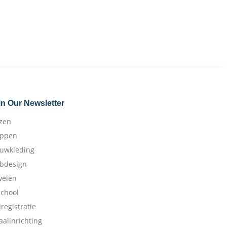
in Our Newsletter
izen
appen
ouwkleding
bdesign
welen
school
dregistratie
aalinrichting