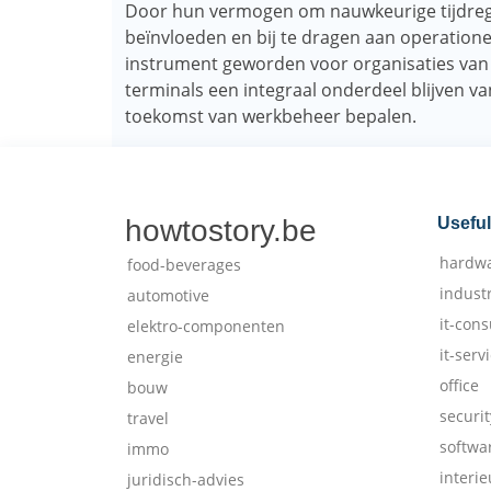
Door hun vermogen om nauwkeurige tijdregist
beïnvloeden en bij te dragen aan operationele 
instrument geworden voor organisaties van
terminals een integraal onderdeel blijven v
toekomst van werkbeheer bepalen.
howtostory.be
Useful
hardw
food-beverages
indust
automotive
it-cons
elektro-componenten
it-serv
energie
office
bouw
securit
travel
softwa
immo
interie
juridisch-advies