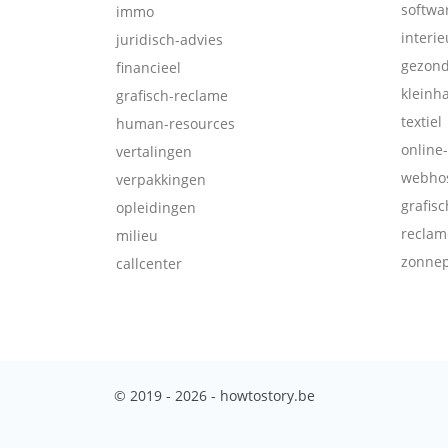
softwa
immo
interie
juridisch-advies
gezon
financieel
kleinh
grafisch-reclame
textiel
human-resources
online
vertalingen
webhos
verpakkingen
grafis
opleidingen
reclam
milieu
zonne
callcenter
© 2019 - 2026 - howtostory.be