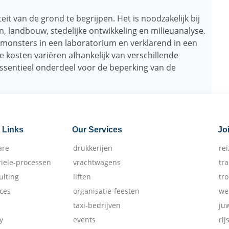
t van de grond te begrijpen. Het is noodzakelijk bij
, landbouw, stedelijke ontwikkeling en milieuanalyse.
monsters in een laboratorium en verklarend in een
 kosten variëren afhankelijk van verschillende
ssentieel onderdeel voor de beperking van de
 Links
Our Services
Jo
are
drukkerijen
re
riele-processen
vrachtwagens
tr
ulting
liften
tr
ices
organisatie-feesten
we
taxi-bedrijven
ju
y
events
rij