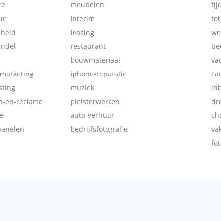
re
meubelen
tij
ur
interim
tot
dheid
leasing
we
andel
restaurant
be
bouwmateriaal
va
-marketing
iphone-reparatie
ca
ting
muziek
in
ch-en-reclame
pleisterwerken
dr
e
auto-verhuur
ch
panelen
bedrijfsfotografie
va
fot