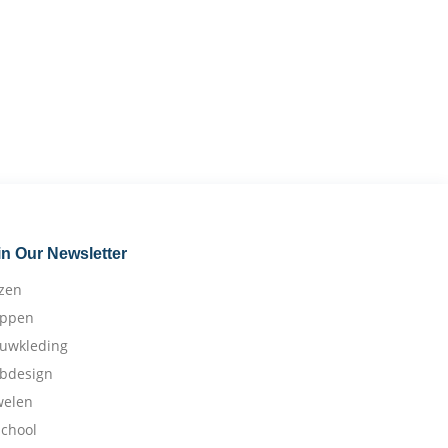
in Our Newsletter
izen
appen
ouwkleding
bdesign
welen
school