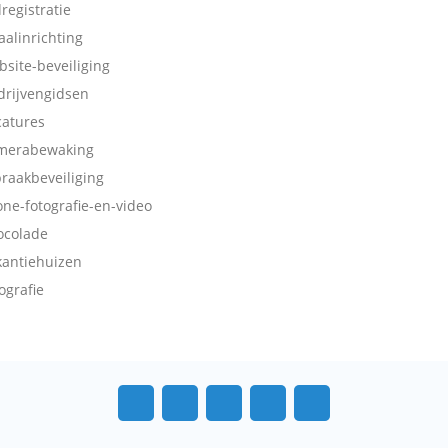
dregistratie
aalinrichting
bsite-beveiliging
drijvengidsen
catures
merabewaking
braakbeveiliging
one-fotografie-en-video
ocolade
kantiehuizen
ografie