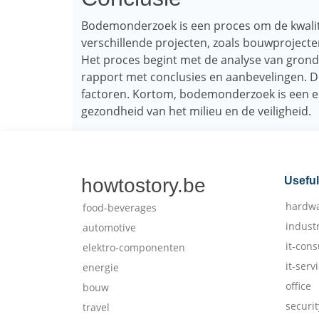
Bodemonderzoek is een proces om de kwalitei
verschillende projecten, zoals bouwprojecten
Het proces begint met de analyse van grond
rapport met conclusies en aanbevelingen. De
factoren. Kortom, bodemonderzoek is een e
gezondheid van het milieu en de veiligheid.
howtostory.be
Useful
hardw
food-beverages
indust
automotive
it-cons
elektro-componenten
it-serv
energie
office
bouw
securit
travel