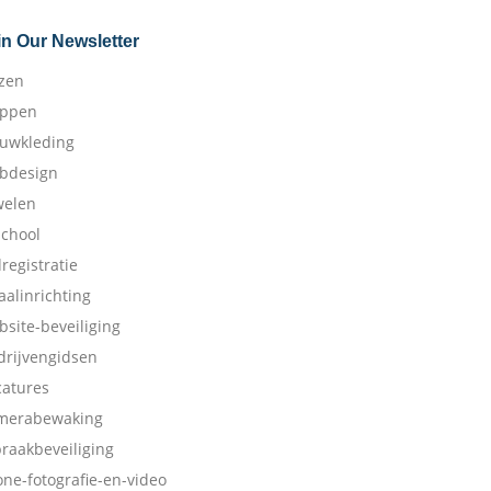
in Our Newsletter
izen
appen
ouwkleding
bdesign
welen
school
dregistratie
aalinrichting
bsite-beveiliging
drijvengidsen
catures
merabewaking
braakbeveiliging
one-fotografie-en-video