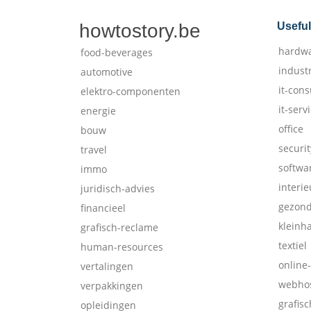
howtostory.be
Useful
hardw
food-beverages
indust
automotive
it-cons
elektro-componenten
it-serv
energie
office
bouw
securit
travel
softwa
immo
interie
juridisch-advies
gezon
financieel
kleinh
grafisch-reclame
textiel
human-resources
online
vertalingen
webhos
verpakkingen
grafis
opleidingen