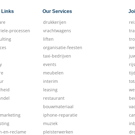
 Links
Our Services
Jo
are
drukkerijen
re
riele-processen
vrachtwagens
tr
ulting
liften
tr
ices
organisatie-feesten
we
taxi-bedrijven
ju
y
events
rij
re
meubelen
tij
ur
interim
tot
dheid
leasing
we
andel
restaurant
be
bouwmateriaal
va
-marketing
iphone-reparatie
ca
ting
muziek
in
ch-en-reclame
pleisterwerken
dr