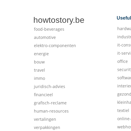
howtostory.be
Useful
hardw
food-beverages
indust
automotive
it-cons
elektro-componenten
it-serv
energie
office
bouw
securit
travel
softwa
immo
interie
juridisch-advies
gezon
financieel
kleinh
grafisch-reclame
textiel
human-resources
online
vertalingen
webhos
verpakkingen