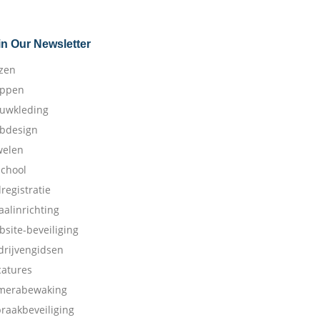
in Our Newsletter
izen
appen
ouwkleding
bdesign
welen
school
dregistratie
aalinrichting
bsite-beveiliging
drijvengidsen
catures
merabewaking
braakbeveiliging