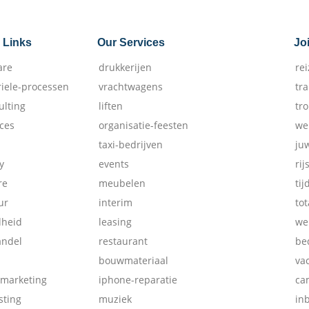
 Links
Our Services
Jo
are
drukkerijen
re
riele-processen
vrachtwagens
tr
ulting
liften
tr
ices
organisatie-feesten
we
taxi-bedrijven
ju
y
events
rij
re
meubelen
tij
ur
interim
tot
dheid
leasing
we
andel
restaurant
be
bouwmateriaal
va
-marketing
iphone-reparatie
ca
ting
muziek
in