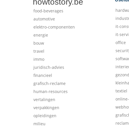
howtostory.be
hardw
food-beverages
indust
automotive
it-cons
elektro-componenten
it-serv
energie
office
bouw
securit
travel
softwa
immo
interie
juridisch-advies
gezon
financieel
kleinh
grafisch-reclame
textiel
human-resources
online
vertalingen
webhos
verpakkingen
grafis
opleidingen
reclam
milieu