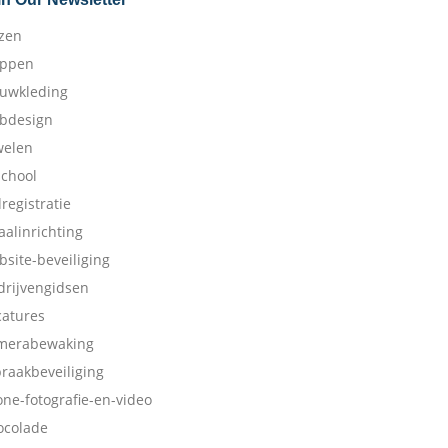
izen
appen
ouwkleding
bdesign
welen
school
dregistratie
aalinrichting
bsite-beveiliging
drijvengidsen
catures
merabewaking
braakbeveiliging
one-fotografie-en-video
ocolade