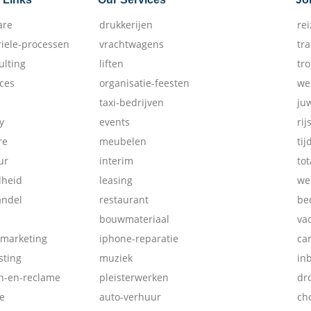
are
drukkerijen
re
riele-processen
vrachtwagens
tr
ulting
liften
tr
ices
organisatie-feesten
we
taxi-bedrijven
ju
y
events
rij
re
meubelen
tij
ur
interim
tot
dheid
leasing
we
andel
restaurant
be
bouwmateriaal
va
-marketing
iphone-reparatie
ca
ting
muziek
in
ch-en-reclame
pleisterwerken
dr
e
auto-verhuur
ch