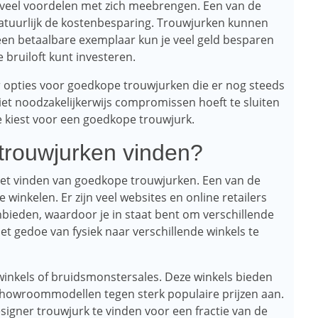
veel voordelen met zich meebrengen. Een van de
atuurlijk de kostenbesparing. Trouwjurken kunnen
 een betaalbare exemplaar kun je veel geld besparen
 bruiloft kunt investeren.
 opties voor goedkope trouwjurken die er nog steeds
 niet noodzakelijkerwijs compromissen hoeft te sluiten
je kiest voor een goedkope trouwjurk.
trouwjurken vinden?
m het vinden van goedkope trouwjurken. Een van de
winkelen. Er zijn veel websites en online retailers
bieden, waardoor je in staat bent om verschillende
het gedoe van fysiek naar verschillende winkels te
twinkels of bruidsmonstersales. Deze winkels bieden
 showroommodellen tegen sterk populaire prijzen aan.
esigner trouwjurk te vinden voor een fractie van de