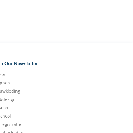
in Our Newsletter
izen
appen
ouwkleding
bdesign
welen
school
dregistratie
aalinrichting