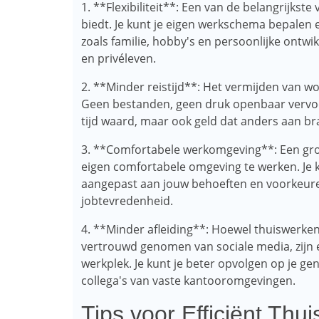
1. **Flexibiliteit**: Een van de belangrijkste 
biedt. Je kunt je eigen werkschema bepalen e
zoals familie, hobby's en persoonlijke ontwi
en privéleven.
2. **Minder reistijd**: Het vermijden van w
Geen bestanden, geen druk openbaar vervoer e
tijd waard, maar ook geld dat anders aan b
3. **Comfortabele werkomgeving**: Een groo
eigen comfortabele omgeving te werken. Je k
aangepast aan jouw behoeften en voorkeuren
jobtevredenheid.
4. **Minder afleiding**: Hoewel thuiswerke
vertrouwd genomen van sociale media, zijn e
werkplek. Je kunt je beter opvolgen op je 
collega's van vaste kantooromgevingen.
Tips voor Efficiënt Thu