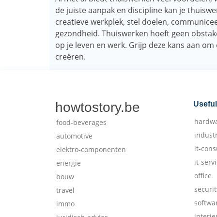
de juiste aanpak en discipline kan je thuisw
creatieve werkplek, stel doelen, communicee
gezondheid. Thuiswerken hoeft geen obstakel
op je leven en werk. Grijp deze kans aan om 
creëren.
howtostory.be
Useful
hardw
food-beverages
indust
automotive
it-cons
elektro-componenten
it-serv
energie
office
bouw
securit
travel
softwa
immo
interie