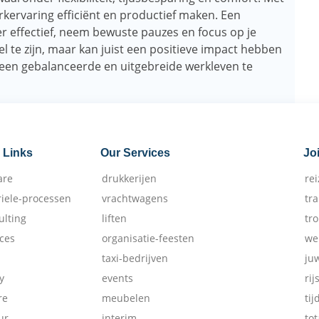
erkervaring efficiënt en productief maken. Een
r effectief, neem bewuste pauzes en focus op je
 te zijn, maar kan juist een positieve impact hebben
een ​​gebalanceerde en uitgebreide werkleven te
 Links
Our Services
Jo
are
drukkerijen
re
riele-processen
vrachtwagens
tr
ulting
liften
tr
ices
organisatie-feesten
we
taxi-bedrijven
ju
y
events
rij
re
meubelen
tij
ur
interim
tot