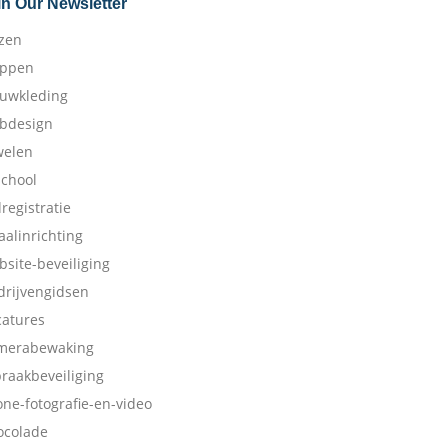
in Our Newsletter
izen
appen
ouwkleding
bdesign
welen
school
dregistratie
aalinrichting
bsite-beveiliging
drijvengidsen
catures
merabewaking
braakbeveiliging
one-fotografie-en-video
ocolade