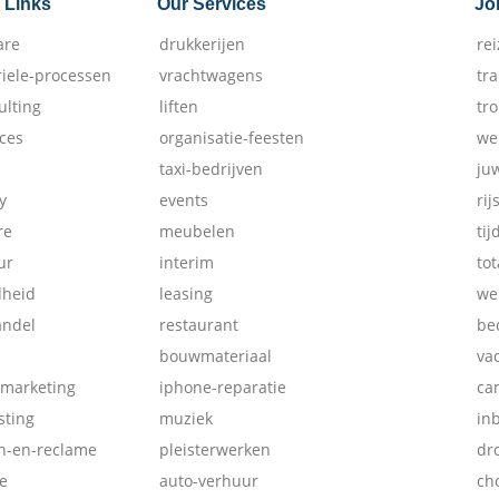
 Links
Our Services
Jo
are
drukkerijen
re
riele-processen
vrachtwagens
tr
ulting
liften
tr
ices
organisatie-feesten
we
taxi-bedrijven
ju
y
events
rij
re
meubelen
tij
ur
interim
tot
dheid
leasing
we
andel
restaurant
be
bouwmateriaal
va
-marketing
iphone-reparatie
ca
ting
muziek
in
ch-en-reclame
pleisterwerken
dr
e
auto-verhuur
ch