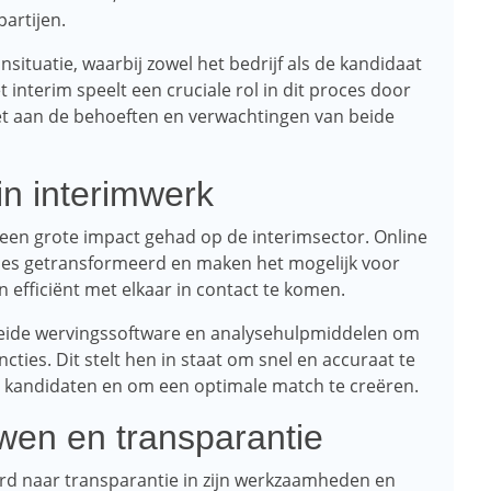
artijen.
situatie, waarbij zowel het bedrijf als de kandidaat
interim speelt een cruciale rol in dit proces door
et aan de behoeften en verwachtingen van beide
in interimwerk
een grote impact gehad op de interimsector. Online
es getransformeerd en maken het mogelijk voor
efficiënt met elkaar in contact te komen.
reide wervingssoftware en analysehulpmiddelen om
ies. Dit stelt hen in staat om snel en accuraat te
kandidaten en om een ​​optimale match te creëren.
wen en transparantie
rd naar transparantie in zijn werkzaamheden en