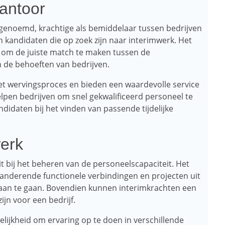
kantoor
genoemd, krachtige als bemiddelaar tussen bedrijven
en kandidaten die op zoek zijn naar interimwerk. Het
s om de juiste match te maken tussen de
 de behoeften van bedrijven.
het wervingsproces en bieden een waardevolle service
lpen bedrijven om snel gekwalificeerd personeel te
idaten bij het vinden van passende tijdelijke
werk
it bij het beheren van de personeelscapaciteit. Het
eranderende functionele verbindingen en projecten uit
 aan te gaan. Bovendien kunnen interimkrachten een
ijn voor een bedrijf.
ijkheid om ervaring op te doen in verschillende