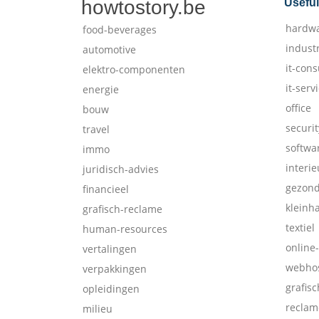
howtostory.be
Useful
hardw
food-beverages
indust
automotive
it-cons
elektro-componenten
it-serv
energie
office
bouw
securit
travel
softwa
immo
interie
juridisch-advies
gezon
financieel
kleinh
grafisch-reclame
textiel
human-resources
online
vertalingen
webhos
verpakkingen
grafis
opleidingen
reclam
milieu