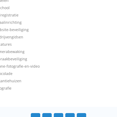
welen
school
dregistratie
aalinrichting
bsite-beveiliging
drijvengidsen
catures
merabewaking
braakbeveiliging
one-fotografie-en-video
ocolade
kantiehuizen
ografie