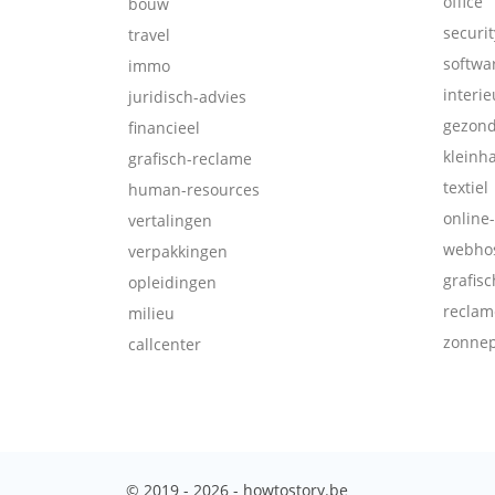
office
bouw
securit
travel
softwa
immo
interie
juridisch-advies
gezon
financieel
kleinh
grafisch-reclame
textiel
human-resources
online
vertalingen
webhos
verpakkingen
grafis
opleidingen
reclam
milieu
zonne
callcenter
© 2019 - 2026 - howtostory.be