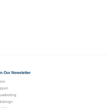
in Our Newsletter
izen
appen
ouwkleding
bdesign