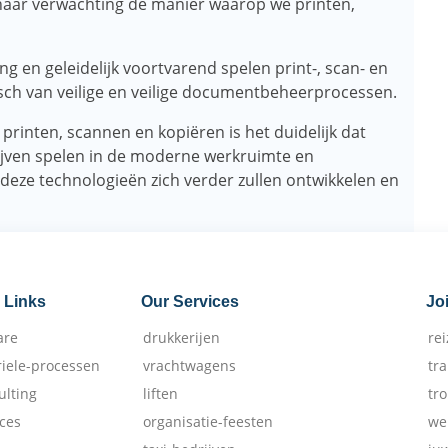
naar verwachting de manier waarop we printen,
ing en geleidelijk voortvarend spelen print-, scan- en
isch van veilige en veilige documentbeheerprocessen.
printen, scannen en kopiëren is het duidelijk dat
lijven spelen in de moderne werkruimte en
deze technologieën zich verder zullen ontwikkelen en
 Links
Our Services
Jo
are
drukkerijen
re
riele-processen
vrachtwagens
tr
ulting
liften
tr
ices
organisatie-feesten
we