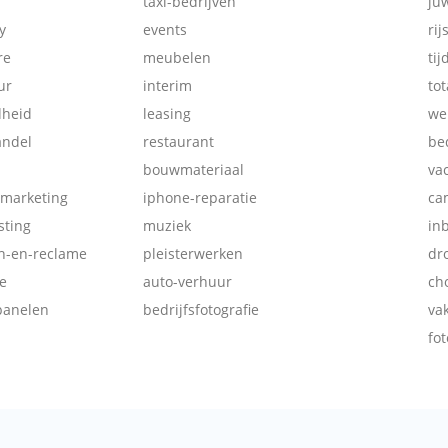
taxi-bedrijven
ju
y
events
rij
re
meubelen
tij
ur
interim
tot
dheid
leasing
we
andel
restaurant
be
bouwmateriaal
va
-marketing
iphone-reparatie
ca
ting
muziek
in
ch-en-reclame
pleisterwerken
dr
e
auto-verhuur
ch
panelen
bedrijfsfotografie
va
fot